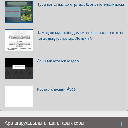
Тура қанаттылар отряды. Шегіртке тұқымдасы
Тамақ өнімдерінің дәмі мен иісіне әсер ететін
тағамдық қоспалар. Лекция 5
Азық микотоксикоздар
Құстар класыи- Aves
Ара шаруашылығындағы азық қоры