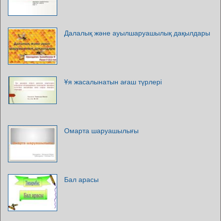
Далалық және ауылшаруашылық дақылдары
Ұя жасалынатын ағаш түрлері
Омарта шаруашылығы
Бал арасы