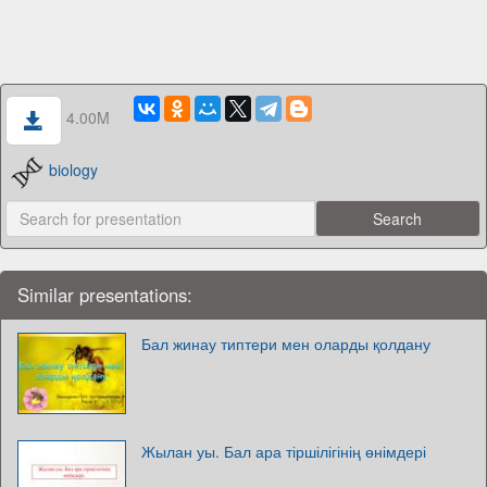
4.00M
biology
Similar presentations:
Бал жинау типтери мен оларды қолдану
Жылан уы. Бал ара тіршілігінің өнімдері