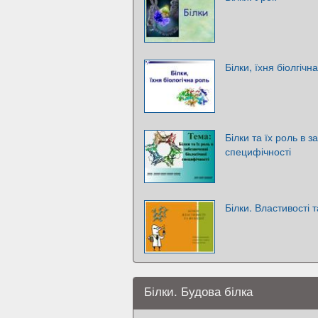
Білки, їхня біолгічн
Білки та їх роль в з
специфічності
Білки. Властивості т
Білки. Будова білка