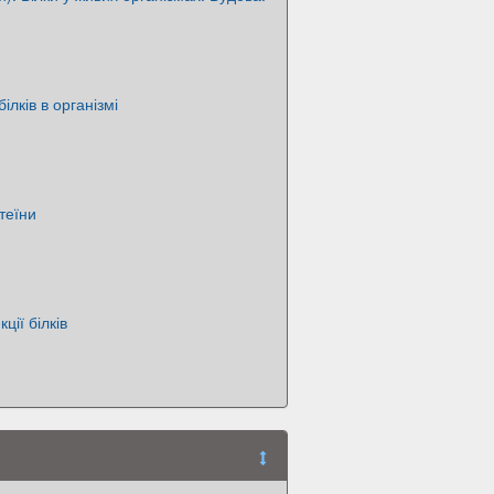
білків в організмі
теїни
ції білків