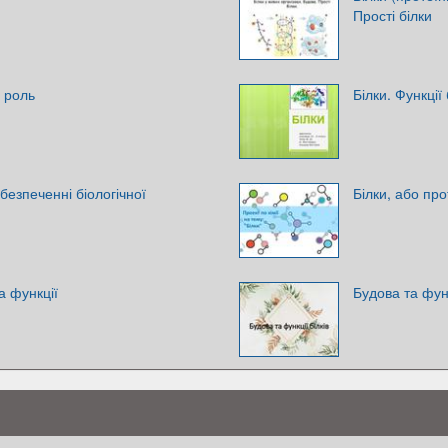
Прості білки
а роль
Білки. Функції 
абезпеченні біологічної
Білки, або про
а функції
Будова та функ