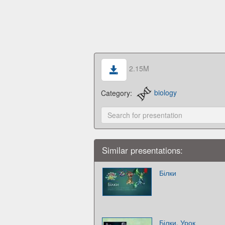
2.15M
Category:
biology
Similar presentations:
Білки
Білки. Урок