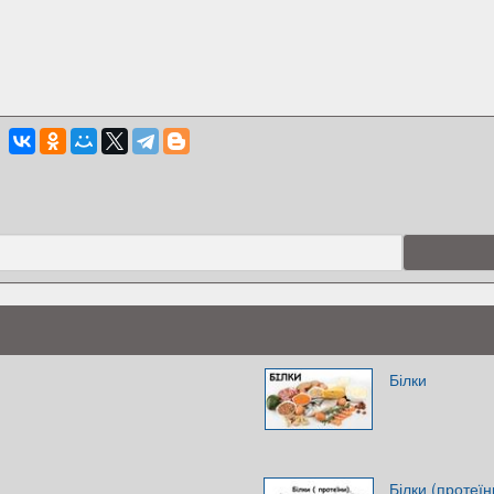
Білки
Білки (протеїн