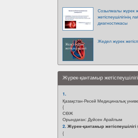
Созылмалы жүрек же
жетіспеушілігінің 
диагностикасы
Жедел жүрек жетісп
Жүрек-қантамыр жетіспеушіліг
1.
Қазақстан-Ресей Медициналық униве
{
СӨЖ
Орындаған: Дүйсен Арайлым
2.
Жүрек-қантамыр жетіспеушілігі
{