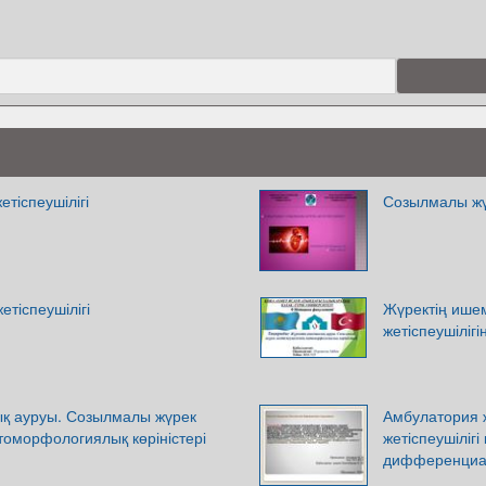
тіспеушілігі
Созылмалы жүр
тіспеушілігі
Жүректің ише
жетіспеушіліг
қ ауруы. Созылмалы жүрек
Амбулатория 
атоморфологиялық көріністері
жетіспеушілігі
дифференциал