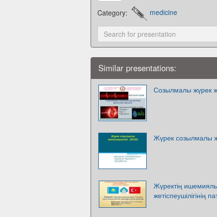
Category:
medicine
Similar presentations:
Созылмалы жүрек же
Жүрек созылмалы же
Жүректің ишемиялы
жетіспеушілігінің п