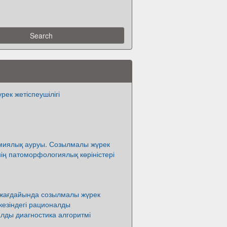
ек жетіспеушілігі
миялық ауруы. Созылмалы жүрек
інің патоморфологиялық көріністері
жағдайында созылмалы жүрек
 кезіндегі рационалды
ды диагностика алгоритмі