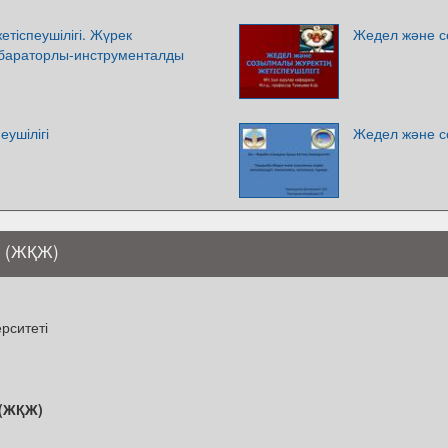
тіспеушілігі. Жүрек
Жедел және со
лабараторлы-инструменталды
еушілігі
Жедел және со
і (ЖҚЖ)
рситеті
 (ЖҚЖ)