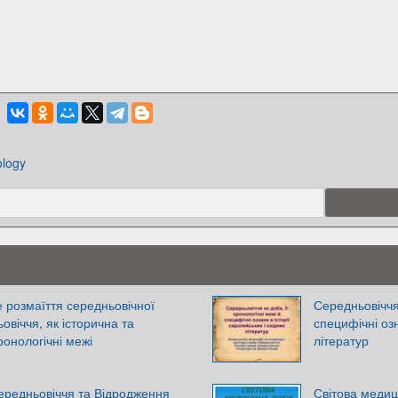
ology
розмаїття середньовічної
Середньовіччя 
овіччя, як історична та
специфічні озн
ронологічні межі
літератур
ередньовіччя та Відродження
Світова меди