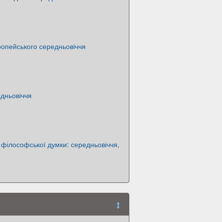
ропейського середньовіччя
дньовіччя
и філософської думки: середньовіччя,