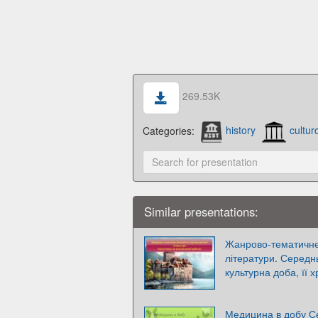
269.53K
Categories:
history
cultur
Similar presentations:
Жанрово-тематичне 
літератури. Середнь
культурна доба, її х
Медицина в добу С