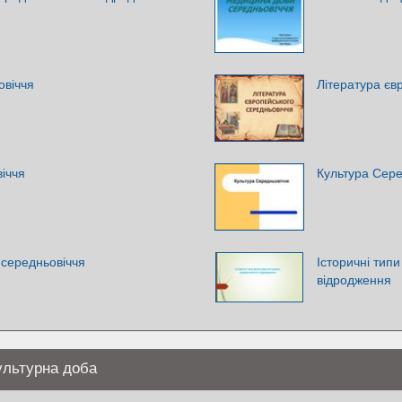
овіччя
Література єв
іччя
Культура Сере
 середньовіччя
Історичні тип
відродження
культурна доба