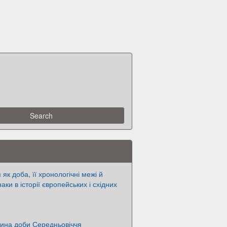
як доба, її хронологічні межі й
аки в історії європейських і східних
цина доби Середньовіччя