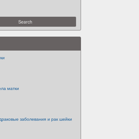
тки
ела матки
драковые заболевания и рак шейки