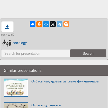
537.49K
sociology
Similar presentations:
Отбасының құрылымы және функциялары
Отбасы құрылымы