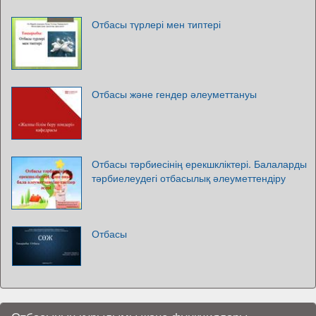
Отбасы түрлері мен типтері
Отбасы және гендер әлеуметтануы
Отбасы тәрбиесінің ерекшкліктері. Балаларды
тәрбиелеудегі отбасылық әлеуметтендіру
Отбасы