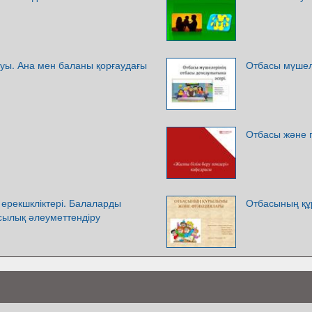
уы. Ана мен баланы қорғаудағы
Отбасы мүшел
Отбасы және 
 ерекшкліктері. Балаларды
Отбасының қ
сылық әлеуметтендіру