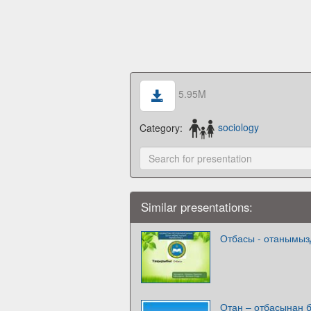
5.95M
Category:
sociology
Similar presentations:
Отбасы - отанымы
Отан – отбасынан 