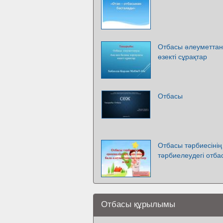
Отбасы әлеуметтан
өзекті сұрақтар
Отбасы
Отбасы тәрбиесінің
тәрбиелеудегі отба
Отбасы құрылымы