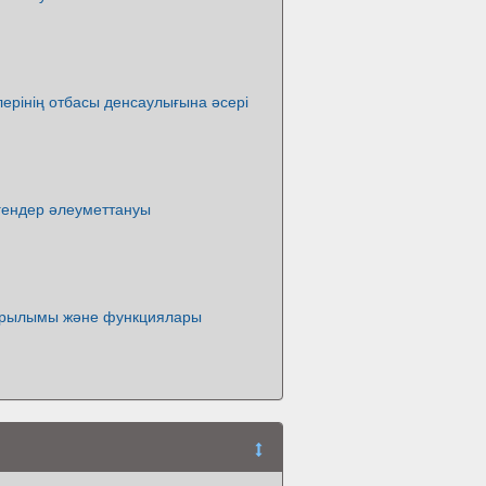
ерінің отбасы денсаулығына әсері
гендер әлеуметтануы
ұрылымы және функциялары