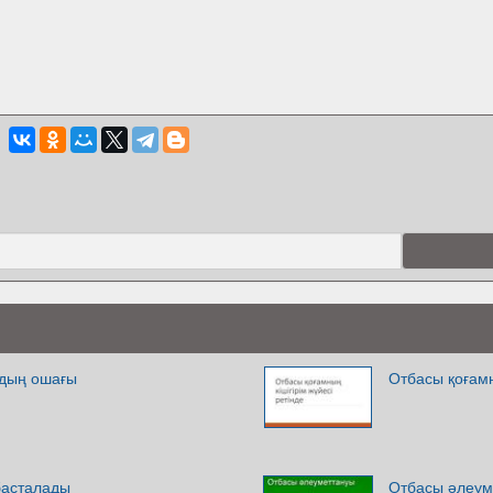
здың ошағы
Отбасы қоғамн
басталады
Отбасы әлеум