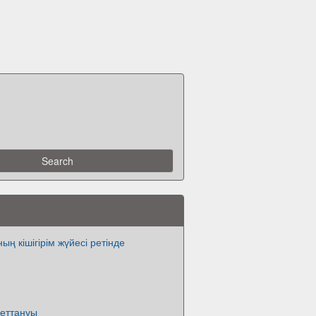
ың кішігірім жүйесі ретінде
еттануы