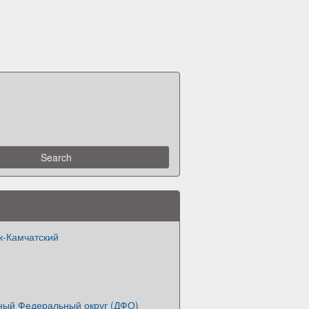
к-Камчатский
ный Федеральный округ (ДФО)