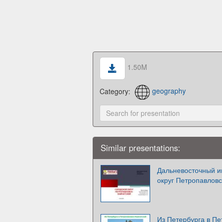
1.50M
Category:
geography
Similar presentations:
Дальневосточный и
округ Петропавловс
Из Петербурга в Пе