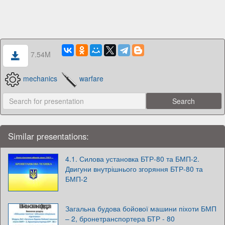
7.54M
mechanics
warfare
Similar presentations:
4.1. Силова установка БТР-80 та БМП-2.
Двигуни внутрішнього згоряння БТР-80 та
БМП-2
Загальна будова бойової машини піхоти БМП
– 2, бронетранспортера БТР - 80