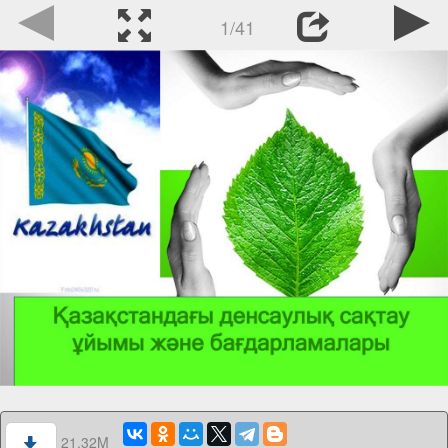
1/41
21.32M