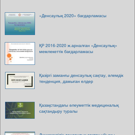
«Денсаулық 2020» бағдарламасы
ҚР 2016-2020 ж.арналған «Денсаулық»
мемлекеттік бағдарламасы
Қазіргі заманғы денсаулық сақтау, әлемдік
тенденция, дамыған елдер
Қазақстандағы әлеуметтік медициналық
сақтандыру туралы
Дүниежүзілік денсаулық сақтау ұйымы