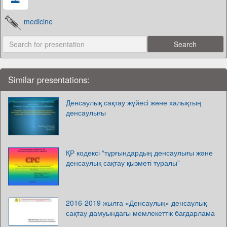
medicine
Similar presentations:
Денсаулық сақтау жүйесі және халықтың
денсаулығы
ҚР кодексі “тұрғындардың денсаулығы және
денсаулық сақтау қызметі туралы”
2016-2019 жылға «Денсаулық» денсаулық
сақтау дамуындағы мемлекеттік бағдарлама