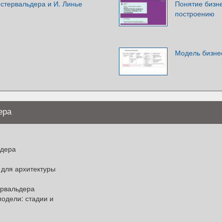
стервальдера и И. Линье
Понятие бизн
построению
Модель бизне
ера
ьдера
 для архитектуры
ервальдера
одели: стадии и