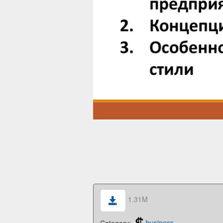
1.31M
Category:
business