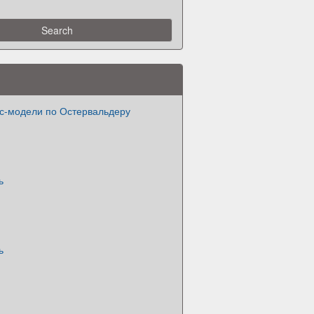
с-модели по Остервальдеру
ь
ь