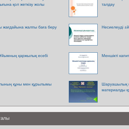
ығына қол жеткізу жолы
талдау
 жағдайына жалпы баға беру
Несиелеуді ±
Ұйымның қаржылық есебі
Меншікті капи
алының құны мен құрылымы
Шаруашылық п
материалды қ
талы