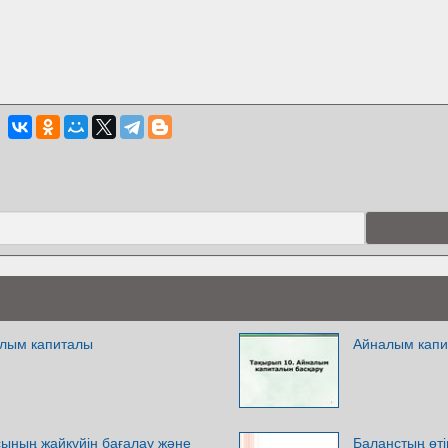
алым капиталы
Айналым капи
ының жайкүйін бағалау және
Баланстың өтім