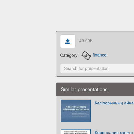
149.00K
Category:
finance
Similar presentations:
Кәсіпорынның айн
Корпорация қаржыс