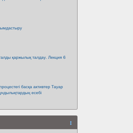
йымдастыру
талды қаржылық талдау. Лекция 6
роцестегі басқа активтер Тауар
ұндылықтардың есебі