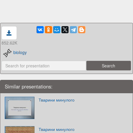
852.62K
biology
Similar presentations:
Тварини минулого
Тварини минулого