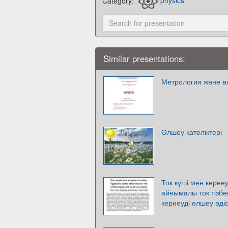
Category:
physics
Similar presentations:
Метрология және 
Өлшеу қателіктері
Ток күші мен керне
айнымалы ток тізбек
кернеуді өлшеу әдіс