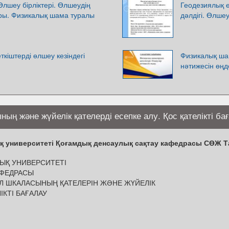
Өлшеу бірліктері. Өлшеудің
Геодезиялық ө
ары. Физикалық шама туралы
дәлдігі. Өлшеу
кіштерді өлшеу кезіндегі
Физикалық ша
нәтижесін өңд
ның және жүйелік қателерді есепке алу. Қос қателікті ба
 университеті Қоғамдық денсаулық сақтау кафедрасы СӨЖ Та
ЫҚ УНИВЕРСИТЕТІ
АФЕДРАСЫ
АЛ ШКАЛАСЫНЫҢ ҚАТЕЛЕРІН ЖӘНЕ ЖҮЙЕЛІК
ІКТІ БАҒАЛАУ