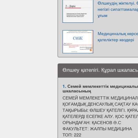
Өлшеудің жіктелуі. 
негізгі сипаттамал
ұғым
Медициналық көрсет
қателіктер көздері
Өлшеу қателігі. Құрал шкаласы
1.
Семей мемлекеттік медициналық
шкаласының
СЕМЕЙ МЕМЛЕКЕТТІК МЕДИЦИНАЛ
ҚОҒАМДЫҚ ДЕНСАУЛЫҚ САҚТАУ К
ТАҚЫРЫБЫ: ӨЛШЕУ ҚАТЕЛІГІ. ҚҰР
ҚАТЕЛЕРДІ ЕСЕПКЕ АЛУ. ҚОС ҚАТЕЛ
ОРЫНДАҒАН: ҚАСЕНОВ Ә.С
ФАКУЛЬТЕТ: ЖАЛПЫ МЕДИЦИНА
ТОП: 222