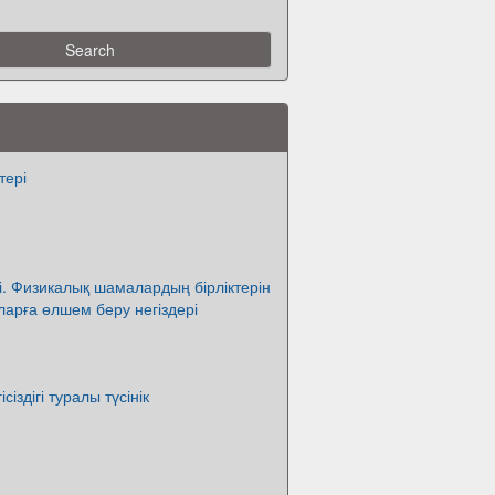
тері
. Физикалық шамалардың бірліктерін
ларға өлшем беру негіздері
сіздігі туралы түсінік