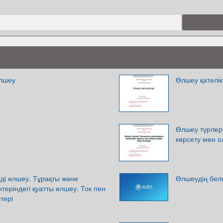
өлшеу
Өлшеу қателік
Өлшеу түрлері
көрсету мен о
уді өлшеу. Тұрақты және
Өлшеудің белгі
теріндегі қуатты өлшеу. Ток пен
тері