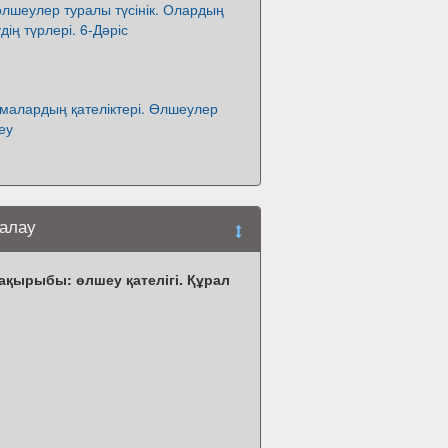
лшеулер туралы түсінік. Олардың
дің түрлері. 6-Дәріс
малардың қателіктері. Өлшеулер
еу
ғалау
қырыбы: өлшеу қателігі. Құрал