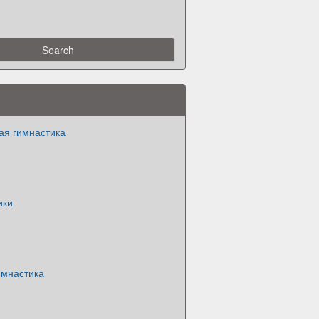
ая гимнастика
ики
имнастика