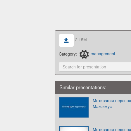
2.15M
Category:
management
Similar presentations:
Мотивация персона
Максимус
Мотивация персон