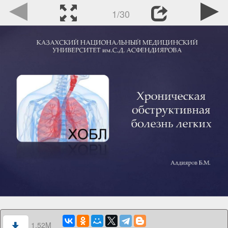
1/30
1.52M