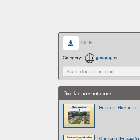
1.94M
Category:
geography
Similar presentations:
Ногинск. Немножко
Орехово-Зуевский 