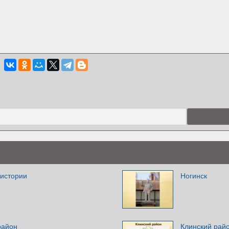
 истории
Ногинск
район
Клинский рай