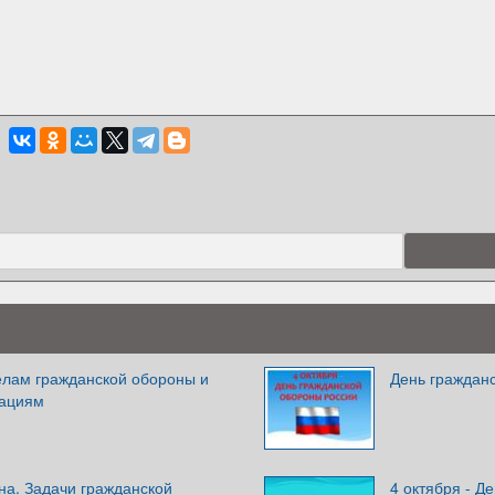
елам гражданской обороны и
День граждан
уациям
на. Задачи гражданской
4 октября - Д