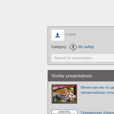
2.66M
Category:
life safety
Similar presentations:
Министерство по д
чрезвычайным сит
Гражданская оборо