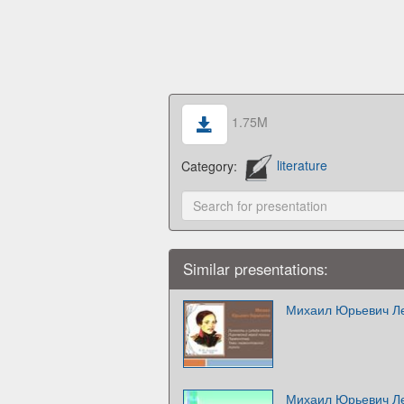
1.75M
Category:
literature
Similar presentations:
Михаил Юрьевич Л
Михаил Юрьевич Ле