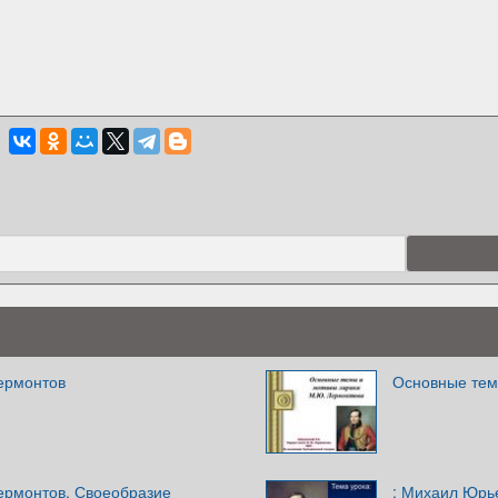
ермонтов
Основные тем
рмонтов. Своеобразие
: Михаил Юрь