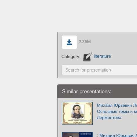
2.35M
Category:
literature
Similar presentations:
Михаил Юрьевич Ле
Основные темы и м
Лермонтова
: Михаил Юрьевич 