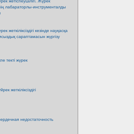
ек жетіспеушілігі. Жүрек
інің лабараторлы-инструменталды
ы
к жеткіліксіздігі кезінде науқасқа
мсыздық сараптамасын жүргізу
е текті жүрек
ек жеткіліксіздігі
сердечная недостаточность