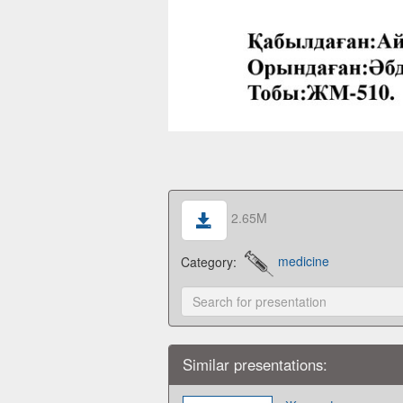
2.65M
Category:
medicine
Similar presentations: