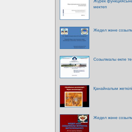
Жүрек функциясының
мектеп
Жедел және созылма
Созылмалы өкпе тект
Қанайналым жеткілікс
Жедел және созылма