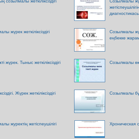
 созылмалы жеткіліксіздігі
Созылмалы жүр
жетіспеушіліг
диагностикас
лы жүрек жеткіліксіздігі
Созылмалы жүре
еңбекке жара
і жүрек. Тыныс жеткіліксіздігі
Созылмалы өкп
іздігі. Жүрек жеткіліксіздігі
Созылмалы бүйр
лы журектің жетіспеушілігі
Хроническая 