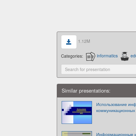
1.12M
Categories:
informatics
ed
Similar presentations:
Использование ин
коммуникационных 
Информационные и