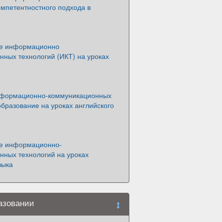
омпетентностного подхода в
ие информационно
нных технологий (ИКТ) на уроках
нформационно-коммуникационных
образование на уроках английского
е информационно-
нных технологий на уроках
зыка
азовании