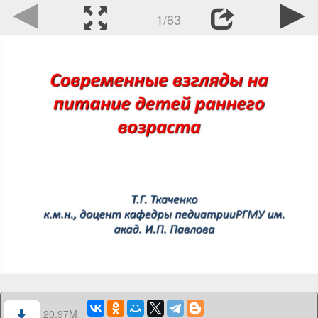
1/63
20.97M