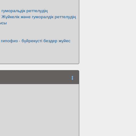
 гуморальдік реттелудің
 Жүйкелік және гуморалдік реттелудің
ысы
 гипофиз - бүйрекүсті бездер жүйес