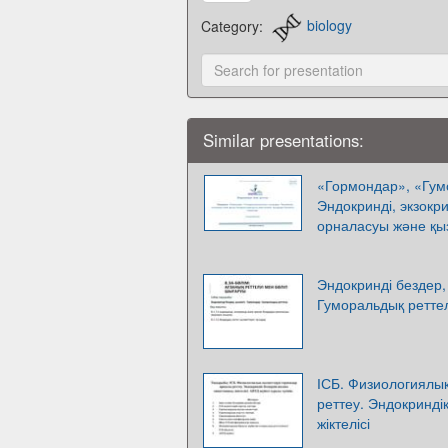
Category:
biology
Similar presentations:
«Гормондар», «Гум
Эндокринді, экзокр
орналасуы және қы
Эндокринді бездер,
Гуморальдық ретте
ІСБ. Физиологиялы
реттеу. Эндокринді
жіктелісі