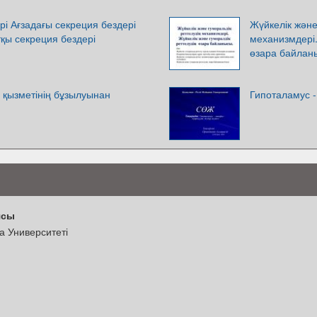
рі Ағзадағы секреция бездері
Жүйкелік және
қы секреция бездері
механизмдері.
өзара байлан
 қызметінің бұзылуынан
Гипоталамус -
ясы
 Университеті