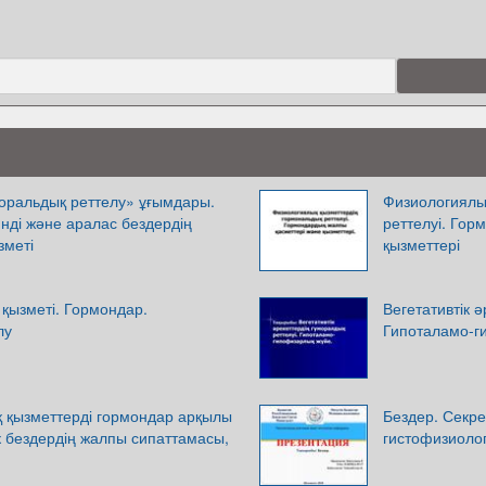
оральдық реттелу» ұғымдары.
Физиологиялы
инді және аралас бездердің
реттелуі. Гор
зметі
қызметтері
 қызметі. Гормондар.
Вегетативтік 
лу
Гипоталамо-г
қ қызметтерді гормондар арқылы
Бездер. Секре
к бездердің жалпы сипаттамасы,
гистофизиолог