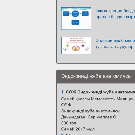
Ішкі секреция безде
аралас бездер сырт
Эндокриндік бездер
туындаған аурулар
Эндокринді жүйе анатомиясы
1.
СӨЖ Эндокринді жүйе анатоми
Семей қаласы Мемлекеттік Медицина
СӨЖ
Эндокринді жүйе анатомиясы
Дайындаған: Серікқалиев Ө.
306 топ
Семей 2017 жыл