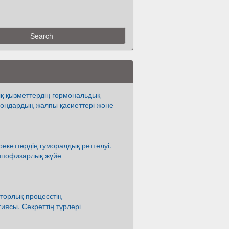
қ қызметтердің гормональдық
мондардың жалпы қасиеттері және
әрекеттердің гуморалдық реттелуі.
ипофизарлық жүйе
торлық процесстің
иясы. Секреттің түрлері