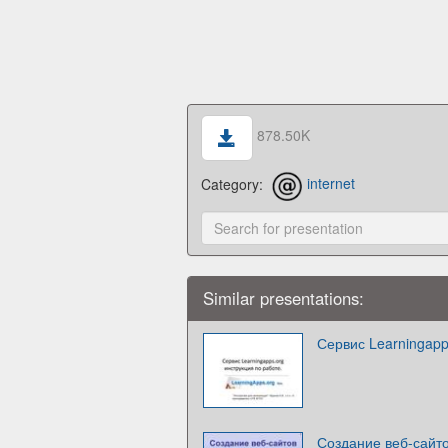
878.50K
Category:
internet
Similar presentations:
Сервис Learningapp
Создание веб-сайт