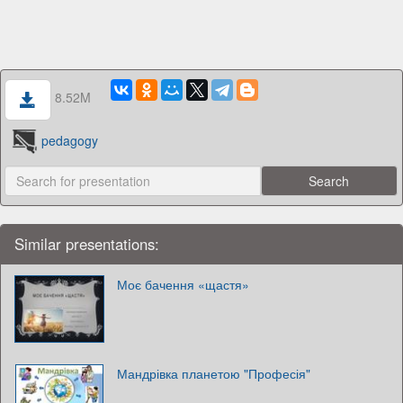
8.52M
pedagogy
Similar presentations:
Моє бачення «щастя»
Мандрівка планетою "Професія"