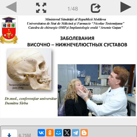
1/48
6.75M