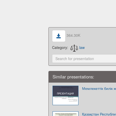
364.30K
Category:
law
Similar presentations:
Мемлекеттік билік 
Қазақстан Республи