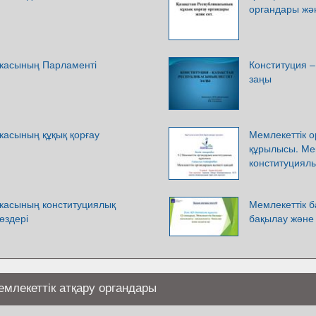
органдары жә
икасының Парламенті
Конституция –
заңы
касының құқық қорғау
Мемлекеттік 
құрылысы. Ме
конституциял
икасының конституциялық
Мемлекеттік 
өздері
бақылау және
млекеттік атқару органдары