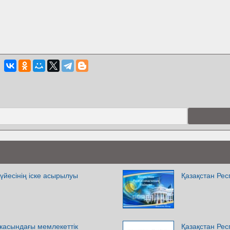
жүйесінің іске асырылуы
Қазақстан Рес
касындағы мемлекеттік
Қазақстан Рес