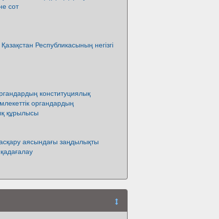
не сот
 Қазақстан Республикасының негізгі
органдардың конституциялық
млекеттік органдардың
ық құрылысы
басқару аясындағы заңдылықты
 қадағалау