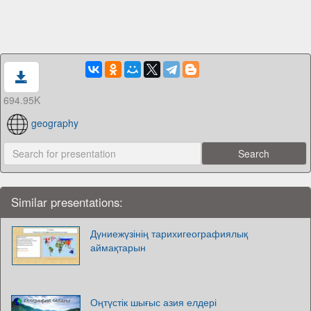
694.95K
geography
Similar presentations:
Дүниежүзінің тарихигеографиялық
аймақтарын
Оңтүстік шығыс азия елдері