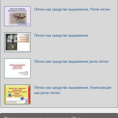
Пятно как средство выражения. Ритм пятен
Пятно как средство выражения
Пятно как средство выражения ритм пятен
Пятно как средство выражения. Композиция
как ритм пятен