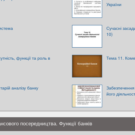
України
система
Сучасні засади
10)
утність, функції та роль в
Тема 11. Коме
тарій аналізу банку
Забезпечення ф
його діяльнос
ансового посередництва. Функції банків