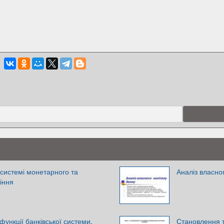
 системі монетарного та
Аналіз власно
іння
 функції банківської системи.
Становлення т