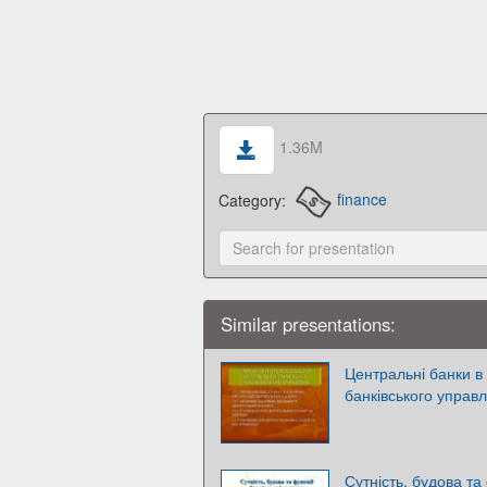
1.36M
Category:
finance
Similar presentations:
Центральні банки в
банківського управл
Сутність, будова та