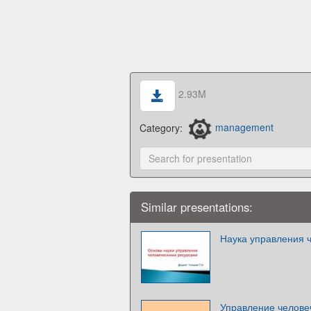
2.93M
Category:
management
Similar presentations:
Наука управления 
Управление челове