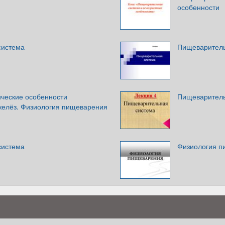
особенности
система
Пищеваритель
ческие особенности
Пищеваритель
елёз. Физиология пищеварения
система
Физиология п