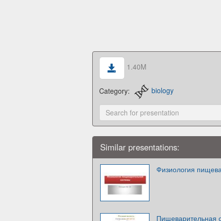
1.40M
Category:
biology
Similar presentations:
Физиология пищева
Пищеварительная 