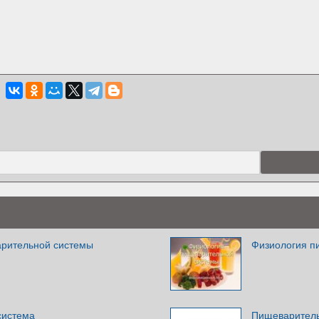
рительной системы
Физиология п
система
Пищеваритель