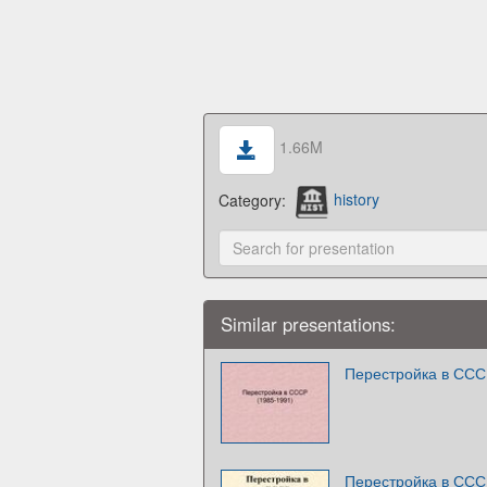
1.66M
Category:
history
Similar presentations:
Перестройка в СССР
Перестройка в СССР