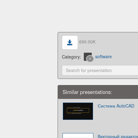
690.00K
Category:
software
Similar presentations:
Система AutoCAD
Векторный редакто