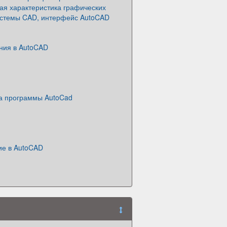
ая характеристика графических
истемы CAD, интерфейс AutoCAD
ния в AutoCAD
на программы AutoCad
е в AutoCAD