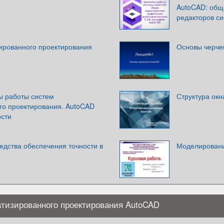
AutoCAD: общ
редакторов с
ированного проектирования
Основы черче
ы работы систем
Структура ок
го проектирования. AutoCAD
ости
едства обеспечения точности в
Моделировани
атизированного проектирования AutoCAD