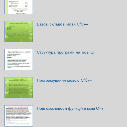
Базові складові мови С/С++
Структура програми на мові Сі
Програмування мовою С/C++
Нові можливості функцій в мові С++