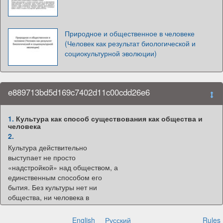
Природное и общественное в человеке
(Человек как результат биологической и
социокультурной эволюции)
e889713bd5d169c7402d11c00cdd26e6
1.
Культура как способ существования как общества и
человека
2.
Культура действительно
выступает не просто
«надстройкой» над обществом, а
единственным способом его
бытия. Без культуры нет ни
общества, ни человека в
социальном смысле.
3.
1. Культура как способ существования общества
English
Русский
Rules