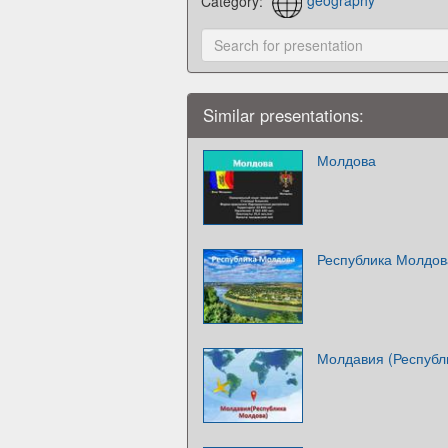
Category:
geography
Similar presentations:
Молдова
Республика Молдов
Молдавия (Республ