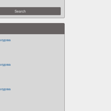
олдова
олдова
олдова