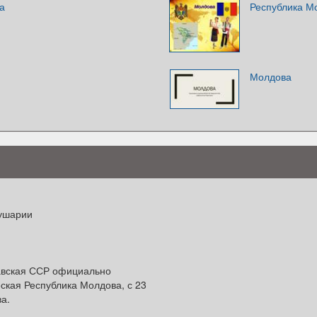
а
Республика М
Молдова
лушарии
давская ССР официально
ская Республика Молдова, с 23
а.