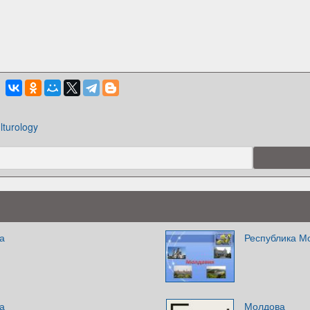
lturology
а
Республика М
а
Молдова