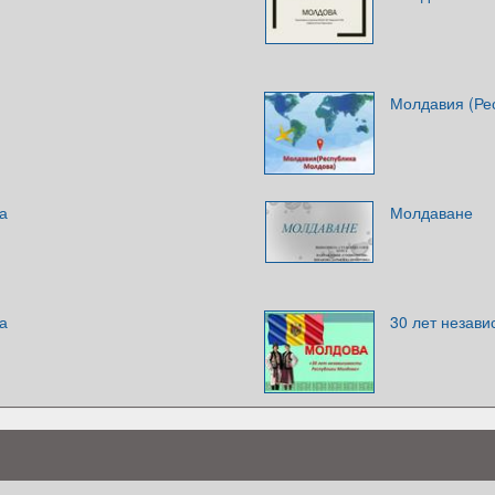
Молдавия (Ре
а
Молдаване
а
30 лет незав