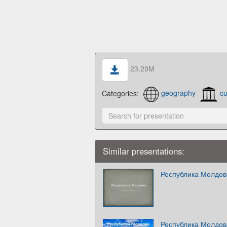
23.29M
Categories:
geography
cu
Similar presentations:
Республика Молдов
Республика Молдов