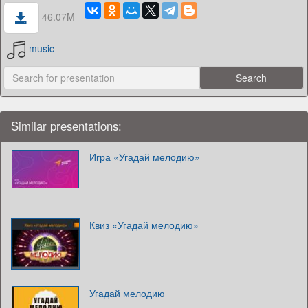
46.07M
music
Similar presentations:
Игра «Угадай мелодию»
Квиз «Угадай мелодию»
Угадай мелодию