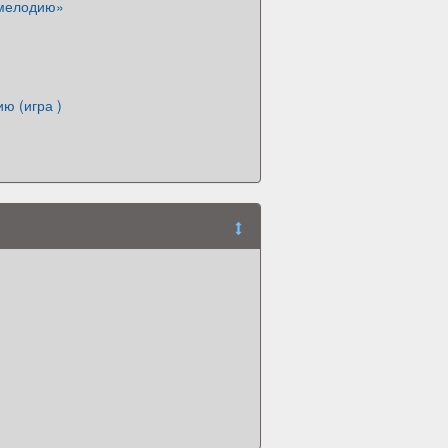
 мелодию»
ю (игра )