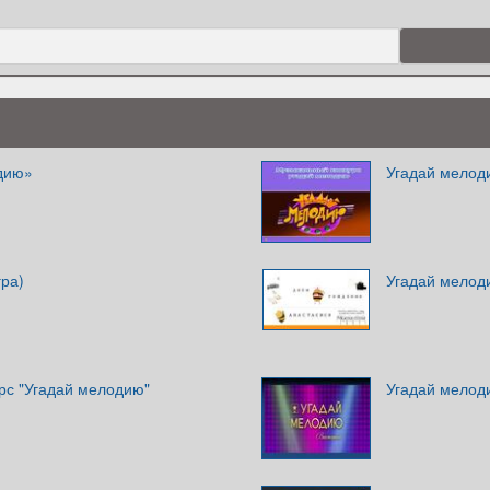
дию»
Угадай мелод
гра)
Угадай мелод
рс "Угадай мелодию"
Угадай мелод