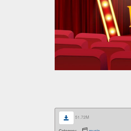
51.72M
Category:
music