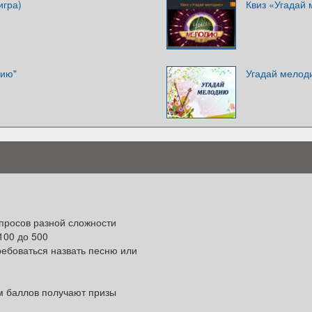
игра)
Квиз «Угадай
дию"
Угадай мелоди
опросов разной сложности
100 до 500
ребоваться назвать песню или
ом баллов получают призы