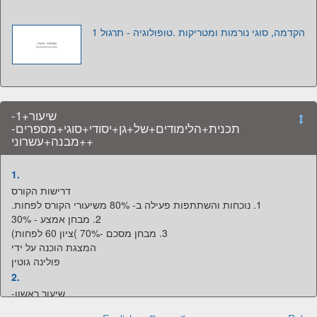
הקדמה‪ ,‬סוגי נורמות ומטריקות .טופולוגיה - תרגול 1
שיעור+1-
תכנית+הלימודים+של+גן+יסודי+סוגי+מספרים-
++מבנה+עשרוני
1.
2.