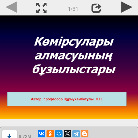
1/61
6.72M