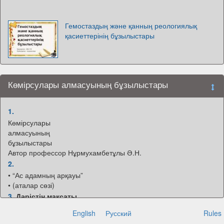
Гемостаздың және қанның реологиялық
қасиеттерінің бұзылыстары
Көмірсулары алмасуының бұзылыстары
1.
Көмірсулары
алмасуының
бұзылыстары
Автор профессор Нұрмухамбетұлы Ә.Н.
2.
• “Ас адамның арқауы”
• (аталар сөзі)
3.
Дәрістің мақсаты
• Көмірсулары алмасуының
English
Русский
Rules
бұзылыстарын және қантты