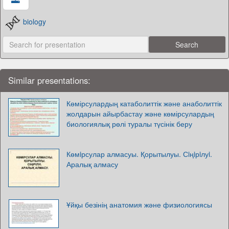
biology
Similar presentations:
Көмірсулардың катаболиттік және анаболиттік
жолдарын айырбастау және көмірсулардың
биологиялық рөлі туралы түсінік беру
Көмiрсулар алмасуы. Қорытылуы. Сiңiрiлуi.
Аралық алмасу
Ұйқы безінің анатомия және физиологиясы