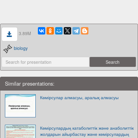
3.89M
biology
Similar presentations:
Көмірсулар алмасуы, аралық алмасуы
Көмірсулардың катаболиттік және анаболиттік
жолдарын айырбастау және көмірсулардың