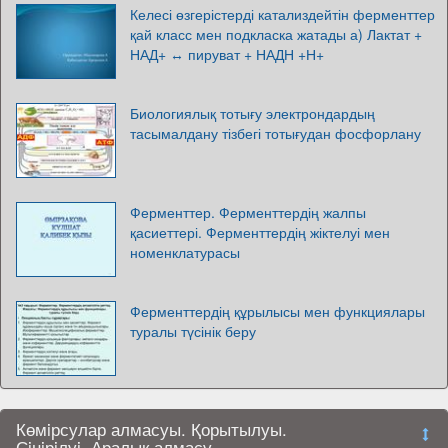
Келесі өзгерістерді катализдейтін ферменттер
қай класс мен подкласка жатады а) Лактат +
НАД+ ↔ пируват + НАДН +Н+
Биологиялық тотығу электрондардың
тасымалдану тізбегі тотығудан фосфорлану
Ферменттер. Ферменттердің жалпы
қасиеттері. Ферменттердің жіктелуі мен
номенклатурасы
Ферменттердің құрылысы мен функциялары
туралы түсінік беру
Көмiрсулар алмасуы. Қорытылуы.
Сiңiрiлуi. Аралық алмасу