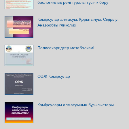
биологиялық рөлі туралы түсінік беру
Көмірсулар алмасуы. Қорытылуы. Сіңірілуі.
Анаэробты гликолиз
Полисахаридтер метаболизмі
СӨЖ Көмірсулар
Көмірсулары алмасуының бұзылыстары