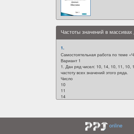
Частоты значений в массивах
1.
Самостоятельная работа по теме «Ч
Вариант 1
1. Дан ряд чисел: 10, 14, 10, 11, 10, 1
частоту всех значений этого ряда.
Число
10
11
14
18
22
Частота
2. В числовом наборе 5 значений. О
online
известны: 0,03; 0,49; 0,04; 0,18. На
Решение: _____________________