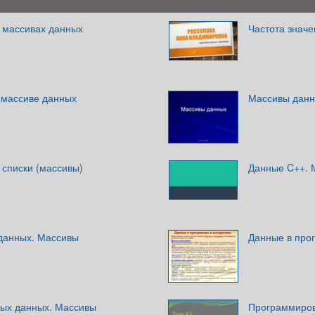
в массивах данных
Частота значе
 массиве данных
Массивы дан
 списки (массивы)
Данные C++. 
 данных. Массивы
Данные в про
ых данных. Массивы
Программиров