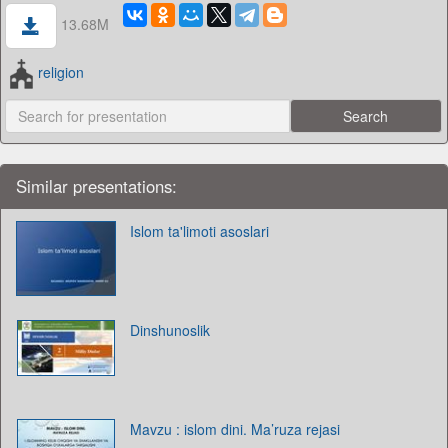
13.68M
religion
Similar presentations:
Islom ta'limoti asoslari
Dinshunoslik
Mavzu : islom dini. Ma’ruza rejasi