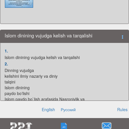
Islom dinining vujudga kelish va tarqalishi
1.
Islom dinining vujudga kelish va tarqalishi
2.
Dinning vujudga
kelishini ilmiy nazariy va diniy
talqini
Islom dinining
paydo boʻlishi
Islom paydo bo`lish arafasida Nasroniylik va
yahudiylik raqobati kuzatilar edi. Bu ikki zamonaviy
English
Русский
Rules
din
arablarni
but-sanamlarga
qiziqishlarini