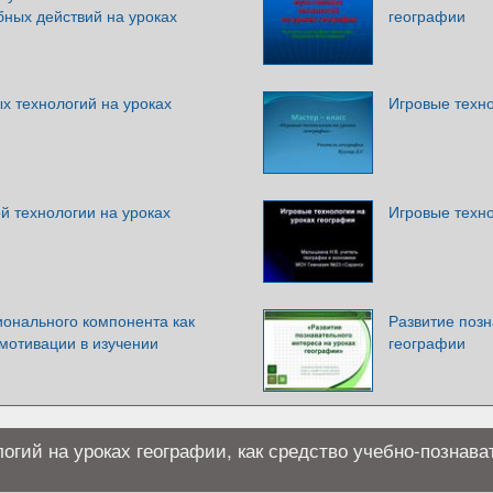
бных действий на уроках
географии
х технологий на уроках
Игровые техно
й технологии на уроках
Игровые техно
ионального компонента как
Развитие позн
мотивации в изучении
географии
огий на уроках географии, как средство учебно-познава