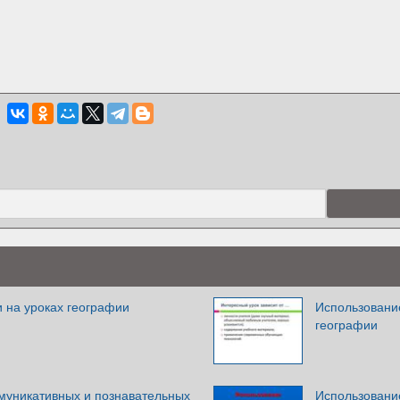
 на уроках географии
Использование
географии
уникативных и познавательных
Использовани