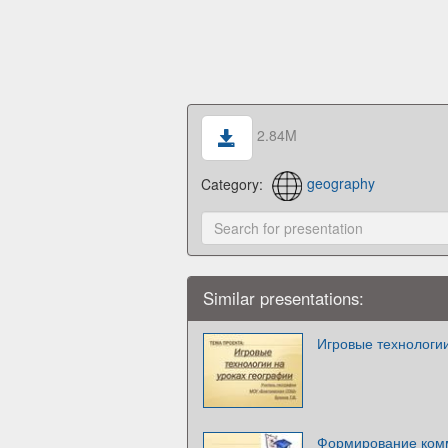
2.84M
Category:
geography
Similar presentations:
Игровые технологии
Формирование комм