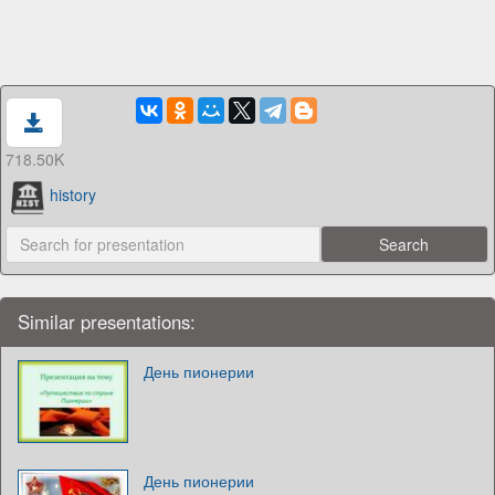
718.50K
history
Similar presentations:
День пионерии
День пионерии