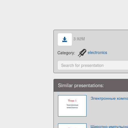
3.92M
Category:
electronics
Similar presentations:
Электронные комп
Широтно-импульсна