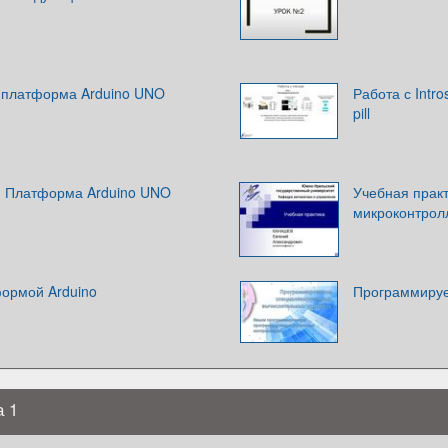
 платформа Arduino UNO
Работа с Intr
pill
. Платформа Arduino UNO
Учебная прак
микроконтрол
формой Arduino
Программируе
а 1